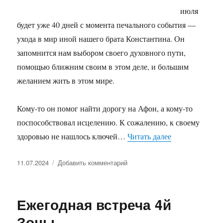
июля
будет уже 40 дней с момента печального события —
ухода в мир иной нашего брата Константина. Он
запомнится нам выбором своего духовного пути,
помощью ближним своим в этом деле, и большим
желанием жить в этом мире.
Кому-то он помог найти дорогу на Афон, а кому-то
поспособствовал исцелению. К сожалению, к своему
«Прощай, Кон
здоровью не нашлось ключей…
Читать далее
Опубликовано
к
11.07.2024
Добавить комментарий
записи
Прощай,
Константин
Ежегодная встреча 4й
Зоны