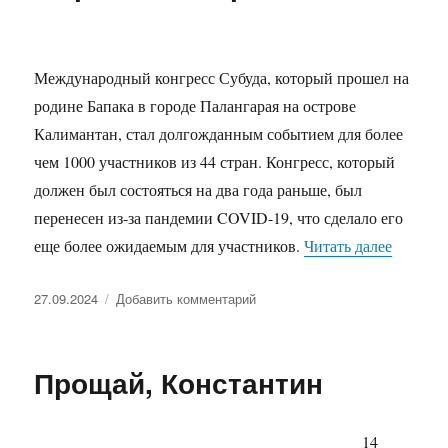
России
2024
Международный конгресс Субуда, который прошел на
родине Бапака в городе Палангарая на острове
Калимантан, стал долгожданным событием для более
чем 1000 участников из 44 стран. Конгресс, который
должен был состояться на два года раньше, был
перенесен из-за пандемии COVID-19, что сделало его
«Мирово
еще более ожидаемым для участников.
Читать далее
Опубликовано
к
27.09.2024
Добавить комментарий
записи
Мировой
Конгресс
Прощай, Константин
2024
14