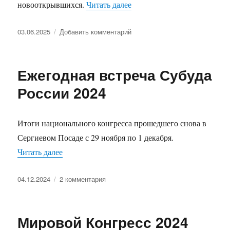
«Субуд в Новосибирске: ша
новооткрывшихся.
Читать далее
Опубликовано
к
03.06.2025
Добавить комментарий
записи
Субуд
в
Ежегодная встреча Субуда
Новосибирске:
шаг
России 2024
на
восток
Итоги национального конгресса прошедшего снова в
Сергиевом Посаде с 29 ноября по 1 декабря.
«Ежегодная встреча Субуда России 2024»
Читать далее
Опубликовано
к
04.12.2024
2 комментария
записи
Ежегодная
встреча
Мировой Конгресс 2024
Субуда