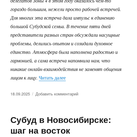
делегатов Зоны 4 в этом году оказалось чем-то
гораздо большим, нежели просто рабочей встречей.
Для многих эта встреча дала импульс к единению
большой Субудской семьи. В течение пяти дней
представители разных стран обсуждали насущные
проблемы, делились опытом и созидали духовное
единство. Атмосфера была наполнена радостью и
гармонией, а сама встреча напомнила нам, что
никакие онлайн-взаимодействия не заменят общения
«Встреча 4 Зоны Субуда 2025 в 
лицом к лицу.
Читать далее
Опубликовано
к
18.09.2025
Добавить комментарий
записи
Встреча
4
Субуд в Новосибирске:
Зоны
Субуда
шаг на восток
2025