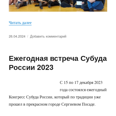
«Ежегодная встреча 4й Зоны»
Читать далее
Опубликовано
к
26.04.2024
Добавить комментарий
записи
Ежегодная
встреча
Ежегодная встреча Субуда
4й
Зоны
России 2023
С 15 по 17 декабря 2023
года состоялся ежегодный
Конгресс Субуда России, который по традиции уже
прошел в прекрасном городе Сергиевом Посаде.