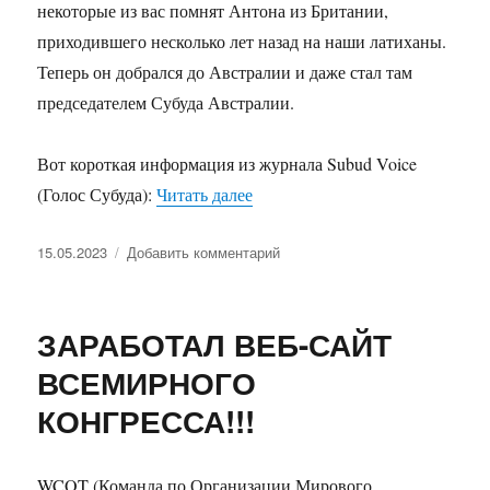
некоторые из вас помнят Антона из Британии,
приходившего несколько лет назад на наши латиханы.
Теперь он добрался до Австралии и даже стал там
председателем Субуда Австралии.
Вот короткая информация из журнала Subud Voice
«Знакомые все лица!»
(Голос Субуда):
Читать далее
Опубликовано
к
15.05.2023
Добавить комментарий
записи
Знакомые
все
ЗАРАБОТАЛ ВЕБ-САЙТ
лица!
ВСЕМИРНОГО
КОНГРЕССА!!!
WCOT (Команда по Организации Мирового