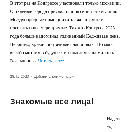
В этот раз на Конгрессе участвовали только москвичи.
Остальные города прислали лишь свои приветствия.
Международные помощники также не смогли
посетить наше мероприятие. Так что Конгресс 2023
года больше напоминал удлиненный Кедживаан день.
Вероятно, кризис подтачивает наши ряды. Но мы с
верой смотрим в будущее, и полагаемся на милость
«Ежегодная встреча Субуда Росс
Всевышнего.
Читать далее
Опубликовано
к
28.12.2023
Добавить комментарий
записи
Ежегодная
встреча
Знакомые все лица!
Субуда
России
2023
Надею
сь,