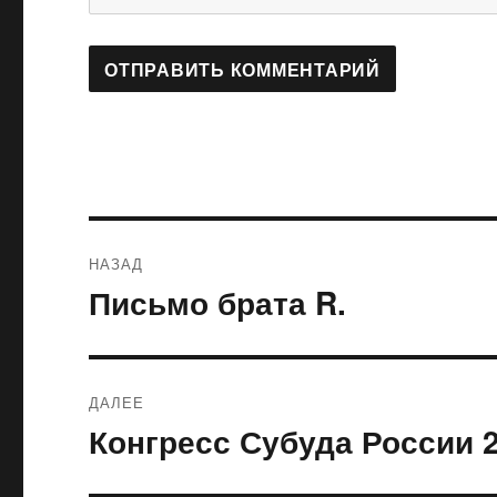
Навигация
НАЗАД
по
Письмо брата R.
Предыдущая
запись:
записям
ДАЛЕЕ
Конгресс Субуда России 
Следующая
запись: