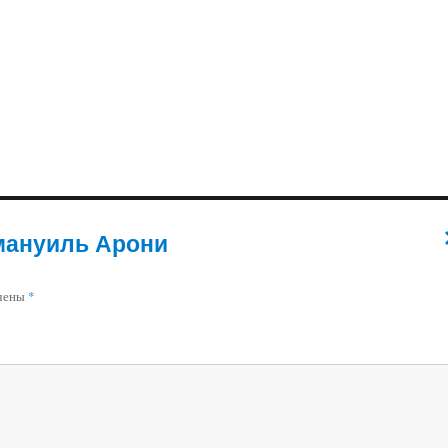
ануиль Арони
ечены
*
т
е
и