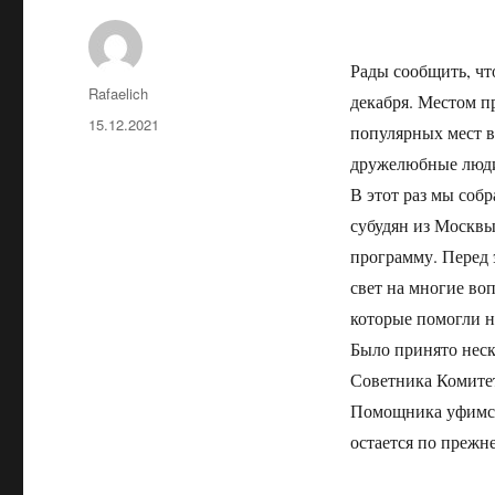
Рады сообщить, чт
Автор
Rafaelich
декабря. Местом п
Опубликовано
15.12.2021
популярных мест в
дружелюбные люди
В этот раз мы соб
субудян из Москв
программу. Перед 
свет на многие во
которые помогли н
Было принято неск
Советника Комитет
Помощника уфимск
остается по прежн