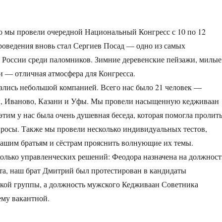
о мы провели очередной Национальный Конгресс с 10 по 12
роведения вновь стал Сергиев Посад — одно из самых
 России среди паломников. Зимние деревенские пейзажи, милые
 — отличная атмосфера для Конгресса.
рались небольшой компанией. Всего нас было 21 человек —
ы, Иваново, Казани и Уфы. Мы провели насыщенную кедживаан
этим у нас была очень душевная беседа, которая помогла пролит
просы. Также мы провели несколько индивидуальных тестов,
ашим братьям и сёстрам прояснить волнующие их темы.
олько управленческих решений: Феодора назначена на должност
а, наш брат Дмитрий был протестирован в кандидаты
ой группы, а должность мужского Кедживаан Советника
ему вакантной.