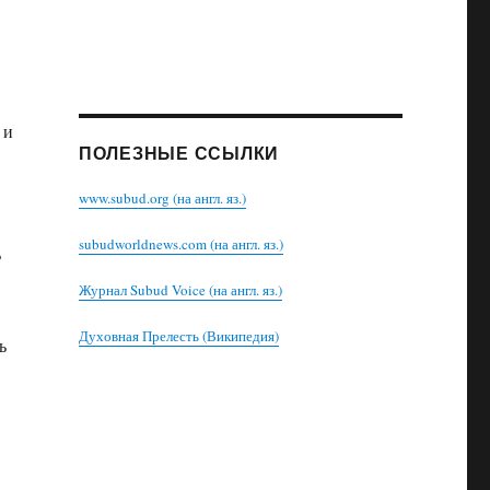
 и
ПОЛЕЗНЫЕ ССЫЛКИ
www.subud.org (на англ. яз.)
subudworldnews.com (на англ. яз.)
ь
Журнал Subud Voice (на англ. яз.)
Духовная Прелесть (Википедия)
ь